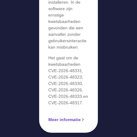
installeren. In de
software zijn
ernstige
kwetsbaarheden
gevonden die een
aanvaller zonder
gebruikersinteractie
kan misbruiken.
Het gaat om de
kwetsbaarheden
CVE-2026-48331,
CVE-2026-48323,
CVE-2026-48330,
CVE-2026-48326,
CVE-2026-48333 en
CVE-2026-48317.
Meer informatie