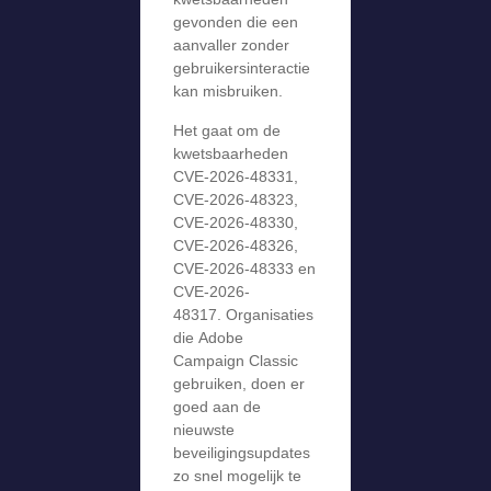
gevonden die een
aanvaller zonder
gebruikersinteractie
kan misbruiken.
Het gaat om de
kwetsbaarheden
CVE-2026-48331,
CVE-2026-48323,
CVE-2026-48330,
CVE-2026-48326,
CVE-2026-48333 en
CVE-2026-
48317. Organisaties
die Adobe
Campaign Classic
gebruiken, doen er
goed aan de
nieuwste
beveiligingsupdates
zo snel mogelijk te