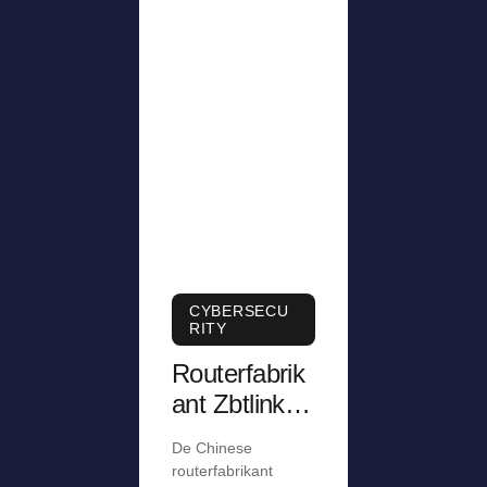
CYBERSECU
RITY
Routerfabrik
ant Zbtlink
ontkent
De Chinese
aanwezighei
routerfabrikant