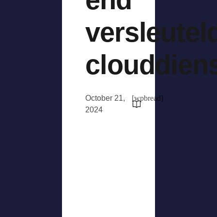
versleutel
clouddien
October 21,
[wpbread]
2024