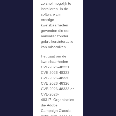
zo snel mogelijk te
installeren. In de
software zijn
ernstige
kwetsbaarheden
gevonden die een
aanvaller zonder
gebruikersinteractie
kan misbruiken.
Het gaat om de
kwetsbaarheden
CVE-2026-48331,
CVE-2026-48323,
CVE-2026-48330,
CVE-2026-48326,
CVE-2026-48333 en
CVE-2026-
48317. Organisaties
die Adobe
Campaign Classic
gebruiken, doen er