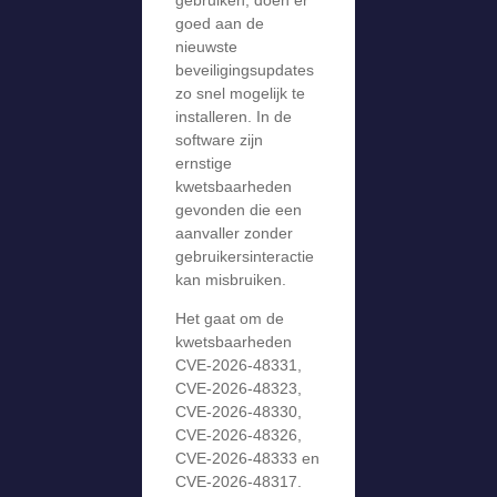
goed aan de
nieuwste
beveiligingsupdates
zo snel mogelijk te
installeren. In de
software zijn
ernstige
kwetsbaarheden
gevonden die een
aanvaller zonder
gebruikersinteractie
kan misbruiken.
Het gaat om de
kwetsbaarheden
CVE-2026-48331,
CVE-2026-48323,
CVE-2026-48330,
CVE-2026-48326,
CVE-2026-48333 en
CVE-2026-48317.