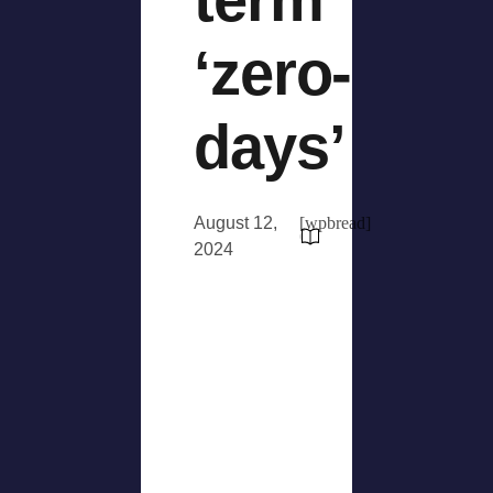
‘zero-
days’
August 12,
[wpbread]
2024