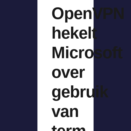
OpenVPN
hekelt
Microsoft
over
gebruik
van
term