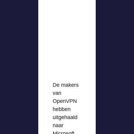
De makers
van
OpenVPN
hebben
uitgehaald
naar
Microsoft