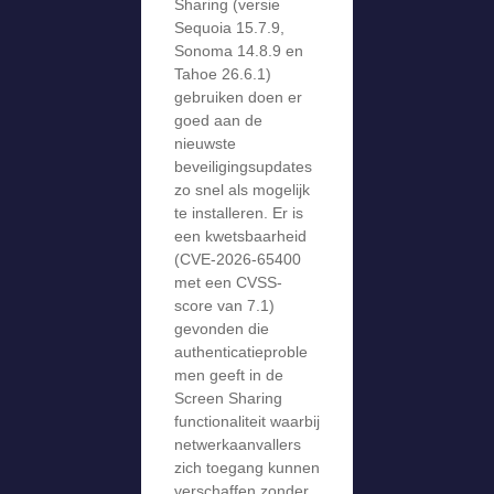
Sharing (versie
Sequoia 15.7.9,
Sonoma 14.8.9 en
Tahoe 26.6.1)
gebruiken doen er
goed aan de
nieuwste
beveiligingsupdates
zo snel als mogelijk
te installeren. Er is
een kwetsbaarheid
(CVE-2026-65400
met een CVSS-
score van 7.1)
gevonden die
authenticatieproble
men geeft in de
Screen Sharing
functionaliteit waarbij
netwerkaanvallers
zich toegang kunnen
verschaffen zonder