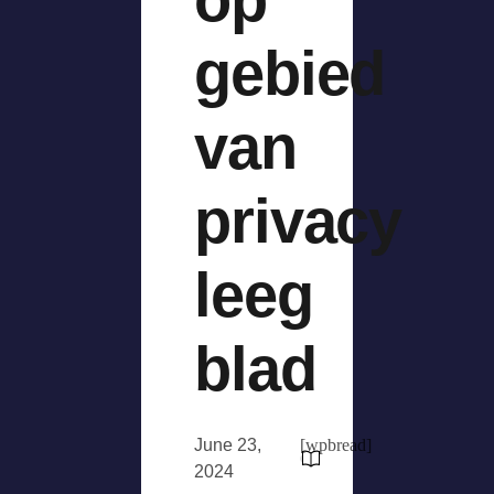
gebied
van
privacy
leeg
blad
June 23,
[wpbread]
2024