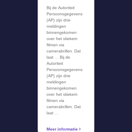
gevens krijgt
Bij de Autoriteit
meldingen
Persoonsgegevens
over stiekem
(AP) zijn drie
meldingen
filmen via
binnengekomen
camerabril
over het stiekem
filmen via
camerabrillen. Dat
laat … Bij de
Autoriteit
Persoonsgegevens
(AP) zijn drie
meldingen
binnengekomen
over het stiekem
filmen via
camerabrillen. Dat
laat …
Meer informatie