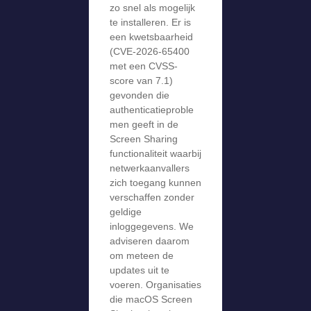
zo snel als mogelijk
te installeren. Er is
een kwetsbaarheid
(CVE-2026-65400
met een CVSS-
score van 7.1)
gevonden die
authenticatieproble
men geeft in de
Screen Sharing
functionaliteit waarbij
netwerkaanvallers
zich toegang kunnen
verschaffen zonder
geldige
inloggegevens. We
adviseren daarom
om meteen de
updates uit te
voeren. Organisaties
die macOS Screen