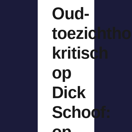
Oud-
toezichth
kritisch
op
Dick
Schoof:
op