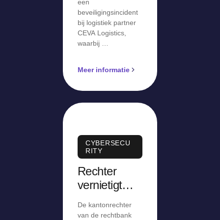
een
beveiligingsincident
bij logistiek partner
CEVA Logistics,
waarbij …
Meer informatie
CYBERSECU
RITY
Rechter
vernietigt
ontslag op
De kantonrechter
staande
van de rechtbank