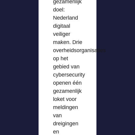
gezamenlijk
doel:
Nederland
digitaal
veiliger
maken. Drie
overheidsorganisaties
op het
gebied van
cybersecurity
openen één
gezamenlijk
loket voor
meldingen
van
dreigingen
en