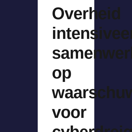
Overheid
intensivee
samenwer
op
waarschu
voor
cyberdrei