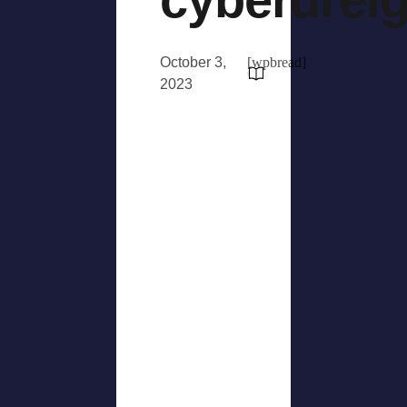
October 3,
[wpbread]
2023