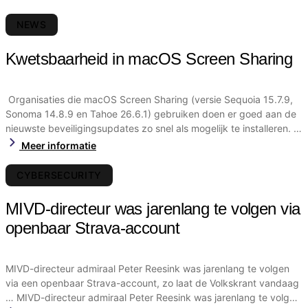
laat …
NEWS
Kwetsbaarheid in macOS Screen Sharing
Organisaties die macOS Screen Sharing (versie Sequoia 15.7.9,
Sonoma 14.8.9 en Tahoe 26.6.1) gebruiken doen er goed aan de
nieuwste beveiligingsupdates zo snel als mogelijk te installeren. Er
is een kwetsbaarheid (CVE-2026-65400 met een CVSS-score
Meer informatie
van 7.1) gevonden die authenticatieproblemen geeft in de Screen
Sharing functionaliteit waarbij netwerkaanvallers zich toegang
CYBERSECURITY
kunnen verschaffen zonder geldige inloggegevens. We adviseren
daarom om meteen de updates uit te voeren. Organisaties die
MIVD-directeur was jarenlang te volgen via
macOS Screen Sharing (versie Sequoia 15.7.9, Sonoma 14.8.9 en
openbaar Strava-account
Tahoe 26.6.1) gebruiken doen er goed aan de nieuwste
beveiligingsupdates zo snel als mogelijk te installeren. Er is een
kwetsbaarheid (CVE-2026-65400 met een CVSS-score van 7.1)
MIVD-directeur admiraal Peter Reesink was jarenlang te volgen
gevonden die authenticatieproblemen geeft in de Screen Sharing
via een openbaar Strava-account, zo laat de Volkskrant vandaag
functionaliteit waarbij netwerkaanvallers zich toegang kunnen
… MIVD-directeur admiraal Peter Reesink was jarenlang te volgen
verschaffen zonder geldige inloggegevens. We adviseren daarom