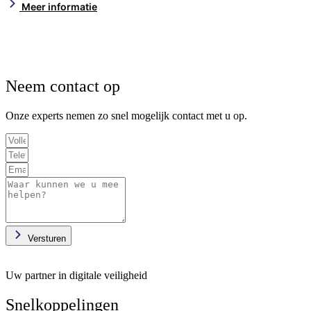
via een openbaar Strava-account, zo laat de Volkskrant vandaag
Meer informatie
om meteen de updates uit te voeren.
…
Neem contact op
Onze experts nemen zo snel mogelijk contact met u op.
Versturen
Uw partner in digitale veiligheid
Snelkoppelingen