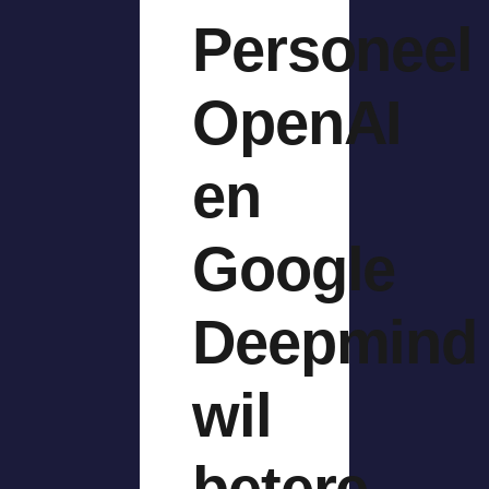
Personeel
OpenAI
en
Google
Deepmind
wil
betere