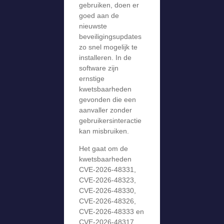
gebruiken, doen er
goed aan de
nieuwste
beveiligingsupdates
zo snel mogelijk te
installeren. In de
software zijn
ernstige
kwetsbaarheden
gevonden die een
aanvaller zonder
gebruikersinteractie
kan misbruiken.
Het gaat om de
kwetsbaarheden
CVE-2026-48331,
CVE-2026-48323,
CVE-2026-48330,
CVE-2026-48326,
CVE-2026-48333 en
CVE-2026-48317.