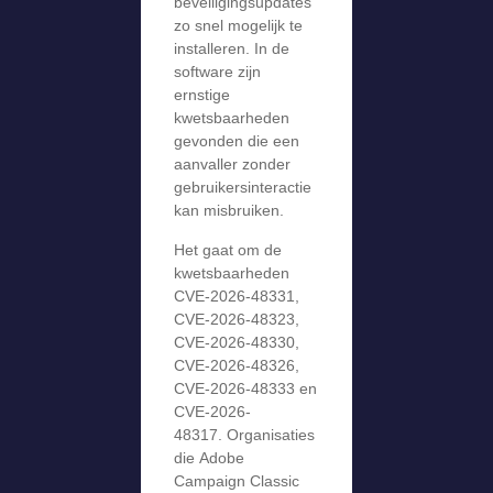
beveiligingsupdates
zo snel mogelijk te
installeren. In de
software zijn
ernstige
kwetsbaarheden
gevonden die een
aanvaller zonder
gebruikersinteractie
kan misbruiken.
Het gaat om de
kwetsbaarheden
CVE-2026-48331,
CVE-2026-48323,
CVE-2026-48330,
CVE-2026-48326,
CVE-2026-48333 en
CVE-2026-
48317. Organisaties
die Adobe
Campaign Classic