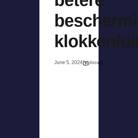
bescherm
klokkenlui
June 5, 2024
[wpbread]