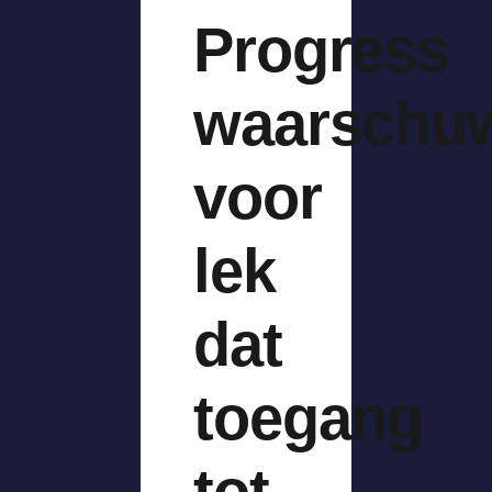
Progress
waarschu
voor
lek
dat
toegang
tot