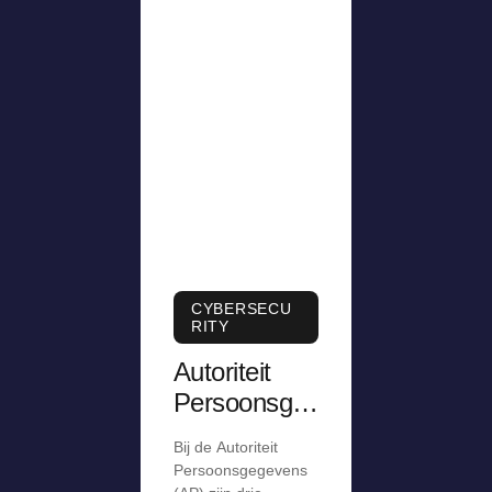
CYBERSECU
RITY
Autoriteit
Persoonsge
gevens krijgt
Bij de Autoriteit
meldingen
Persoonsgegevens