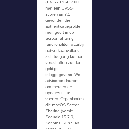
(CVE-2026-65400
met een CVSS-
score van 7.1)
gevonden die
authenticatieproble
men geeft in de
Screen Sharing
functionaliteit waarbij
netwerkaanvallers
zich toegang kunnen
verschaffen zonder
geldige
inloggegevens. We
adviseren daarom
om meteen de
updates uit te
voeren. Organisaties
die macOS Screen
Sharing (versie
Sequoia 15.7.9,
Sonoma 14.8.9 en
Tahoe 26.6.1)