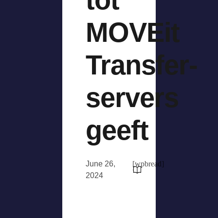
MOVEit
Transfer-
servers
geeft
June 26,
[wpbread]
2024