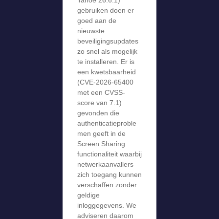
gebruiken doen er
goed aan de
nieuwste
beveiligingsupdates
zo snel als mogelijk
te installeren. Er is
een kwetsbaarheid
(CVE-2026-65400
met een CVSS-
score van 7.1)
gevonden die
authenticatieproble
men geeft in de
Screen Sharing
functionaliteit waarbij
netwerkaanvallers
zich toegang kunnen
verschaffen zonder
geldige
inloggegevens. We
adviseren daarom