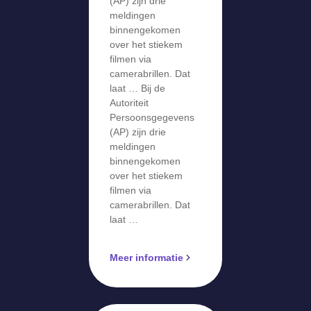
over stiekem
(AP) zijn drie
meldingen
filmen via
binnengekomen
camerabril
over het stiekem
filmen via
camerabrillen. Dat
laat … Bij de
Autoriteit
Persoonsgegevens
(AP) zijn drie
meldingen
binnengekomen
over het stiekem
filmen via
camerabrillen. Dat
laat …
Meer informatie