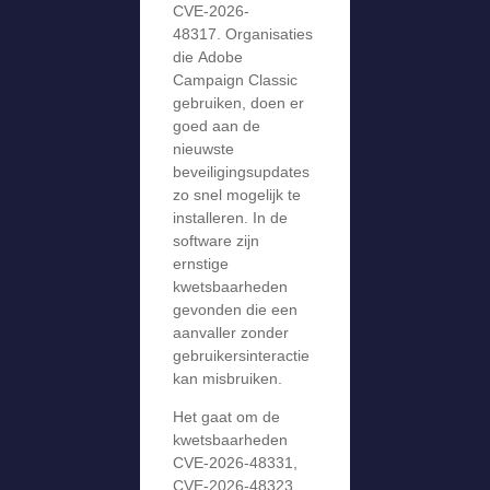
CVE-2026-
48317. Organisaties
die Adobe
Campaign Classic
gebruiken, doen er
goed aan de
nieuwste
beveiligingsupdates
zo snel mogelijk te
installeren. In de
software zijn
ernstige
kwetsbaarheden
gevonden die een
aanvaller zonder
gebruikersinteractie
kan misbruiken.
Het gaat om de
kwetsbaarheden
CVE-2026-48331,
CVE-2026-48323,