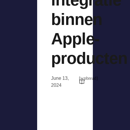
binnen
Apple-
producten
June 13,
[wpbread]
2024