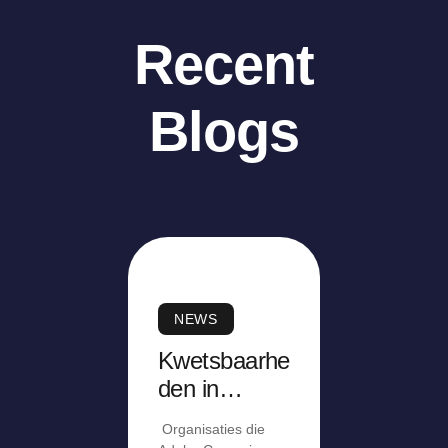
Recent
Blogs
NEWS
Kwetsbaarhe
den in
Adobe
Organisaties die
Campaign