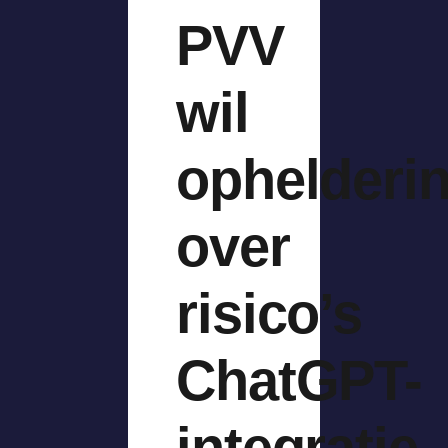
PVV
wil
ophelderi
over
risico’s
ChatGPT-
integratie