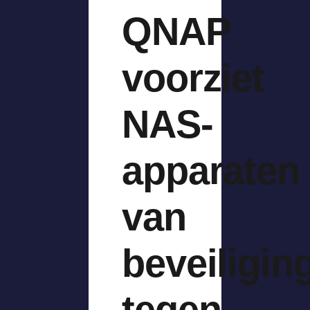
QNAP
voorziet
NAS-
apparaten
van
beveiligin
tegen