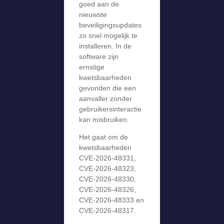
goed aan de
nieuwste
beveiligingsupdates
zo snel mogelijk te
installeren. In de
software zijn
ernstige
kwetsbaarheden
gevonden die een
aanvaller zonder
gebruikersinteractie
kan misbruiken.
Het gaat om de
kwetsbaarheden
CVE-2026-48331,
CVE-2026-48323,
CVE-2026-48330,
CVE-2026-48326,
CVE-2026-48333 en
CVE-2026-48317.