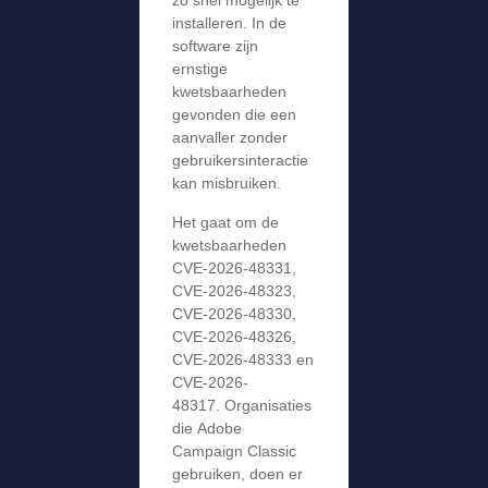
zo snel mogelijk te
installeren. In de
software zijn
ernstige
kwetsbaarheden
gevonden die een
aanvaller zonder
gebruikersinteractie
kan misbruiken.
Het gaat om de
kwetsbaarheden
CVE-2026-48331,
CVE-2026-48323,
CVE-2026-48330,
CVE-2026-48326,
CVE-2026-48333 en
CVE-2026-
48317. Organisaties
die Adobe
Campaign Classic
gebruiken, doen er