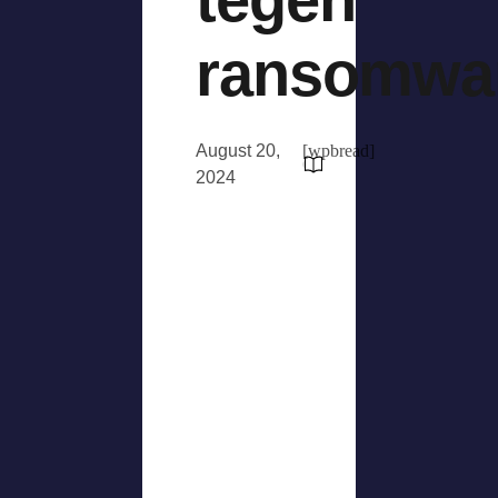
ransomwa
August 20,
[wpbread]
2024