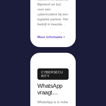
Bijenkorf en bol,
voor een
cyberincident bij een
logistiek partner. Het
bedrijf in kwestie …
Meer informatie
CYBERSECU
RITY
WhatsApp
vraagt
Indiase
WhatsApp is in India
gebruikers