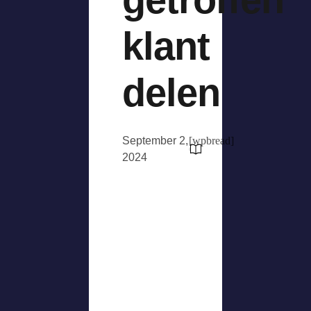
klant
delen
September 2,
[wpbread]
2024