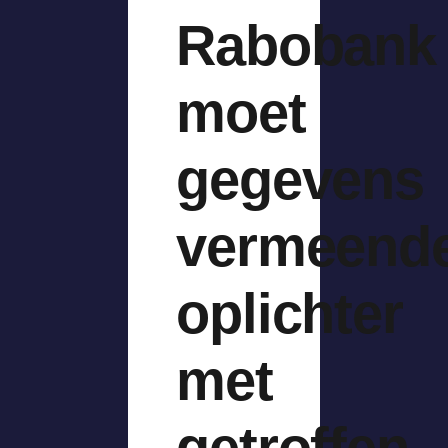
Rabobank
moet
gegevens
vermeend
oplichter
met
getroffen