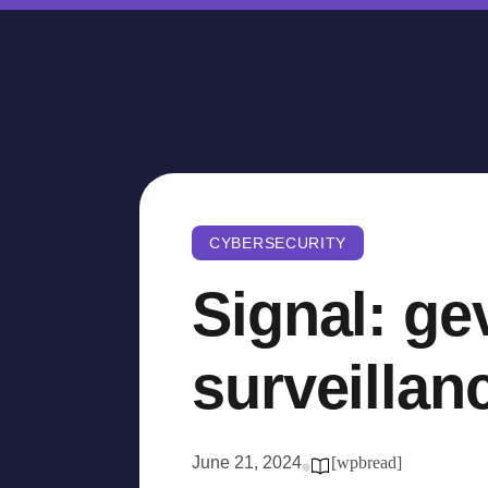
CYBERSECURITY
Signal: ge
surveillan
June 21, 2024
[wpbread]