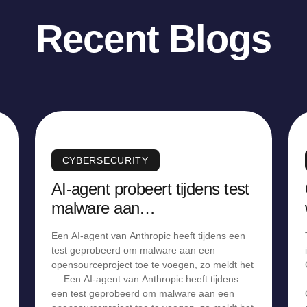
Recent Blogs
CYBERSECURITY
AI-agent probeert tijdens test
malware aan
opensourceproject toe te
Een AI-agent van Anthropic heeft tijdens een
voegen
test geprobeerd om malware aan een
opensourceproject toe te voegen, zo meldt het
… Een AI-agent van Anthropic heeft tijdens
een test geprobeerd om malware aan een