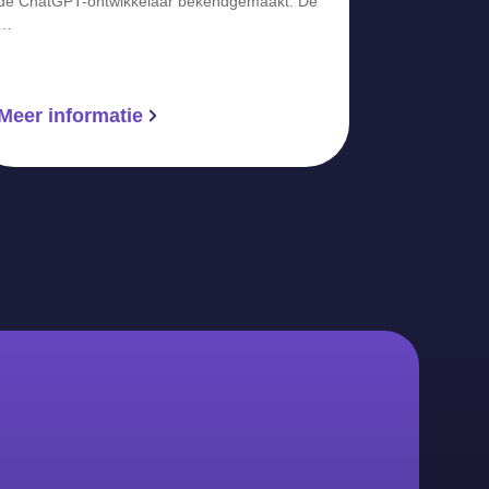
de ChatGPT-ontwikkelaar bekendgemaakt. De
…
Meer informatie