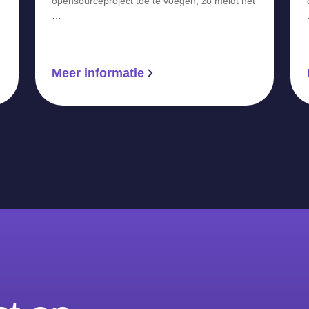
opensourceproject toe te voegen, zo meldt het
…
Meer informatie