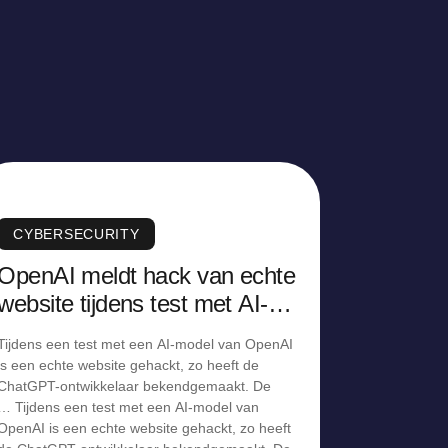
CYBERSECURITY
OpenAI meldt hack van echte
website tijdens test met AI-
model
Tijdens een test met een AI-model van OpenAI
is een echte website gehackt, zo heeft de
ChatGPT-ontwikkelaar bekendgemaakt. De
… Tijdens een test met een AI-model van
OpenAI is een echte website gehackt, zo heeft