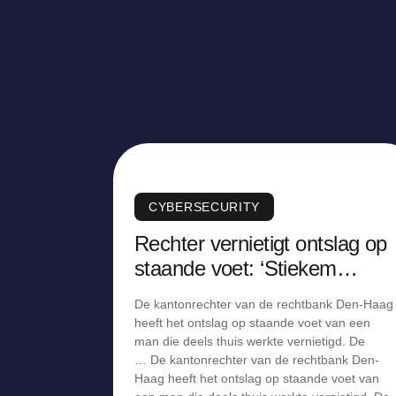
CYBERSECURITY
Rechter vernietigt ontslag op
staande voet: ‘Stiekem
monitoren in strijd met AVG’
De kantonrechter van de rechtbank Den-Haag
heeft het ontslag op staande voet van een
man die deels thuis werkte vernietigd. De
… De kantonrechter van de rechtbank Den-
Haag heeft het ontslag op staande voet van