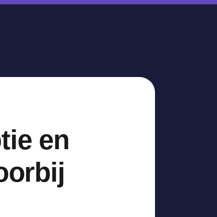
tie en
oorbij