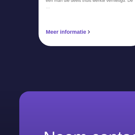
een man die deels thuis werkte vernietigd. De
…
Meer informatie