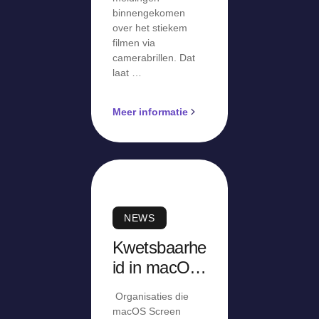
binnengekomen
over het stiekem
filmen via
camerabrillen. Dat
laat …
Meer informatie
NEWS
Kwetsbaarhe
id in macOS
Screen
Organisaties die
Sharing
macOS Screen