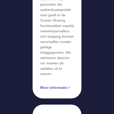
gevonden die
authenticatieproble
men geeft in de
Screen Sharing
functionaliteit waarbij
netwerkaanvallers
zich toegang kunnen
verschaffen zonder
geldige
inloggegevens. We
adviseren daarom
om meteen de
updates uit te
voeren.
Meer informatie