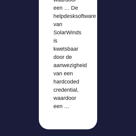
een … De
helpdesksoftware
van
SolarWinds
is
kwetsbaar
door de
aanwezigheid
van een
hardcoded
credential,
waardoor
een …