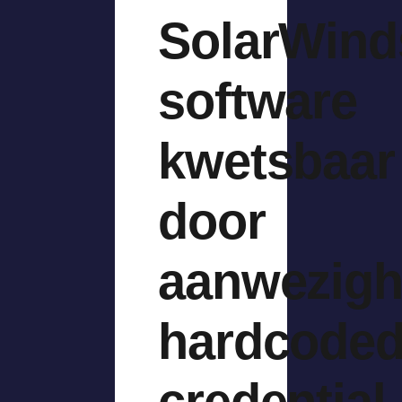
SolarWind
software
kwetsbaar
door
aanwezigh
hardcode
credential