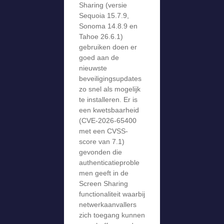
Sharing (versie
Sequoia 15.7.9,
Sonoma 14.8.9 en
Tahoe 26.6.1)
gebruiken doen er
goed aan de
nieuwste
beveiligingsupdates
zo snel als mogelijk
te installeren. Er is
een kwetsbaarheid
(CVE-2026-65400
met een CVSS-
score van 7.1)
gevonden die
authenticatieproble
men geeft in de
Screen Sharing
functionaliteit waarbij
netwerkaanvallers
zich toegang kunnen