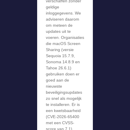
verschaffen zonder
geldige
inloggegevens. We
adviseren daarom
om meteen de
updates uit te
voeren. Organisaties
die macOS Screen
Sharing (versie
Sequoia 15.7.9,
Sonoma 14.8.9 en
Tahoe 26.6.1)
gebruiken doen er
goed aan de
nieuwste
beveiligingsupdates
zo snel als mogelijk
te installeren. Er is
een kwetsbaarheid
(CVE-2026-65400
met een CVSS-
score van 7.1)