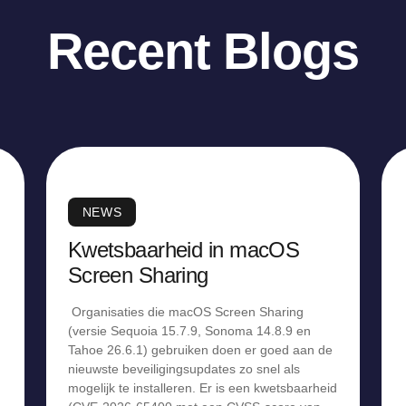
Recent Blogs
NEWS
Kwetsbaarheid in macOS
Screen Sharing
Organisaties die macOS Screen Sharing
(versie Sequoia 15.7.9, Sonoma 14.8.9 en
Tahoe 26.6.1) gebruiken doen er goed aan de
nieuwste beveiligingsupdates zo snel als
mogelijk te installeren. Er is een kwetsbaarheid