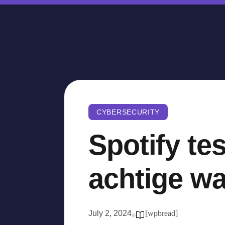
CYBERSECURITY
Spotify te
achtige w
July 2, 2024
[wpbread]