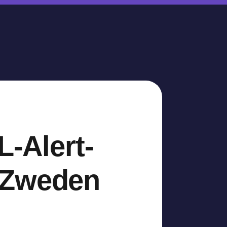
L-Alert-
 Zweden