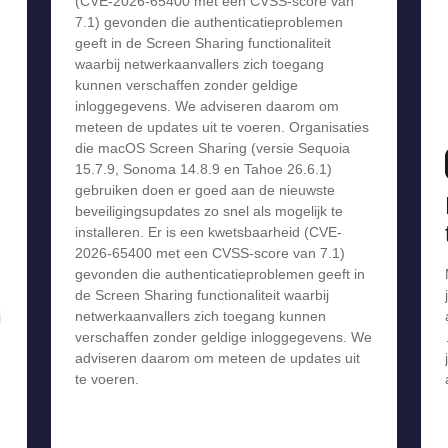
(CVE-2026-65400 met een CVSS-score van
7.1) gevonden die authenticatieproblemen
geeft in de Screen Sharing functionaliteit
waarbij netwerkaanvallers zich toegang
kunnen verschaffen zonder geldige
inloggegevens. We adviseren daarom om
meteen de updates uit te voeren. Organisaties
die macOS Screen Sharing (versie Sequoia
15.7.9, Sonoma 14.8.9 en Tahoe 26.6.1)
gebruiken doen er goed aan de nieuwste
beveiligingsupdates zo snel als mogelijk te
installeren. Er is een kwetsbaarheid (CVE-
2026-65400 met een CVSS-score van 7.1)
gevonden die authenticatieproblemen geeft in
de Screen Sharing functionaliteit waarbij
j
netwerkaanvallers zich toegang kunnen
verschaffen zonder geldige inloggegevens. We
adviseren daarom om meteen de updates uit
te voeren.