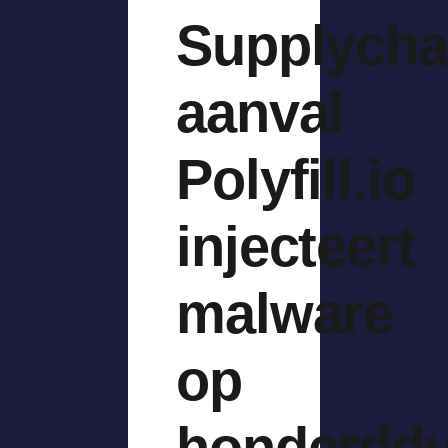
Supplycha
aanval
Polyfill.io
injecteert
malware
op
honderddu