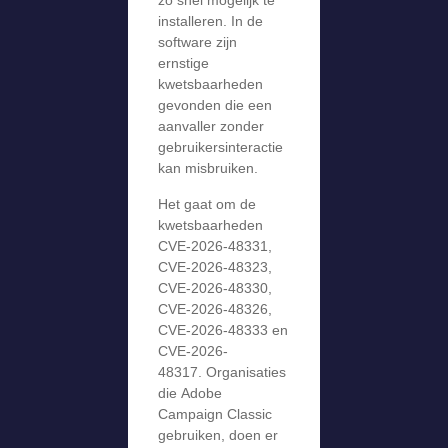
zo snel mogelijk te
installeren. In de
software zijn
ernstige
kwetsbaarheden
gevonden die een
aanvaller zonder
gebruikersinteractie
kan misbruiken.
Het gaat om de
kwetsbaarheden
CVE-2026-48331,
CVE-2026-48323,
CVE-2026-48330,
CVE-2026-48326,
CVE-2026-48333 en
CVE-2026-
48317. Organisaties
die Adobe
Campaign Classic
gebruiken, doen er