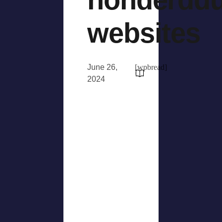
websites
June 26,
[wpbread]
2024