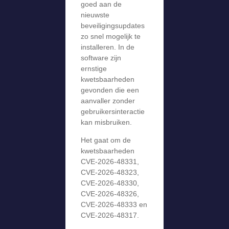
goed aan de
nieuwste
beveiligingsupdates
zo snel mogelijk te
installeren. In de
software zijn
ernstige
kwetsbaarheden
gevonden die een
aanvaller zonder
gebruikersinteractie
kan misbruiken.
Het gaat om de
kwetsbaarheden
CVE-2026-48331,
CVE-2026-48323,
CVE-2026-48330,
CVE-2026-48326,
CVE-2026-48333 en
CVE-2026-48317.