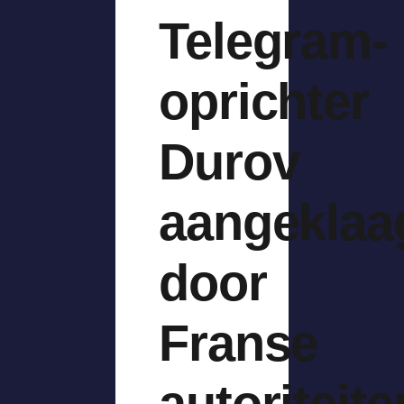
Telegram-
oprichter
Durov
aangeklaa
door
Franse
autoriteite