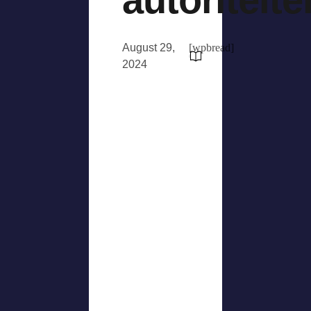
August 29,
[wpbread]
2024