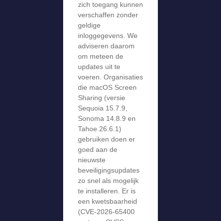
zich toegang kunnen
verschaffen zonder
geldige
inloggegevens. We
adviseren daarom
om meteen de
updates uit te
voeren. Organisaties
die macOS Screen
Sharing (versie
Sequoia 15.7.9,
Sonoma 14.8.9 en
Tahoe 26.6.1)
gebruiken doen er
goed aan de
nieuwste
beveiligingsupdates
zo snel als mogelijk
te installeren. Er is
een kwetsbaarheid
(CVE-2026-65400