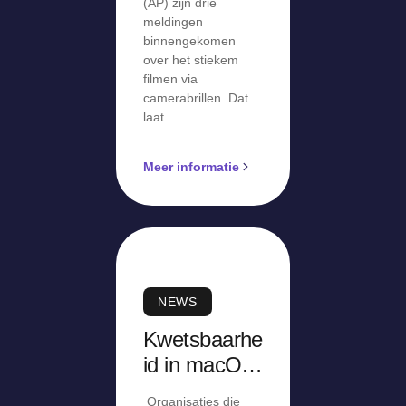
(AP) zijn drie
meldingen
binnengekomen
over het stiekem
filmen via
camerabrillen. Dat
laat …
Meer informatie
NEWS
Kwetsbaarhe
id in macOS
Screen
Organisaties die