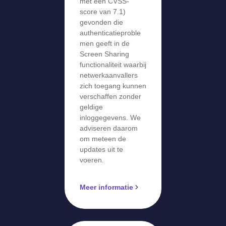
met een CVSS-
score van 7.1)
gevonden die
authenticatieproble
men geeft in de
Screen Sharing
functionaliteit waarbij
netwerkaanvallers
zich toegang kunnen
verschaffen zonder
geldige
inloggegevens. We
adviseren daarom
om meteen de
updates uit te
voeren.
Meer informatie