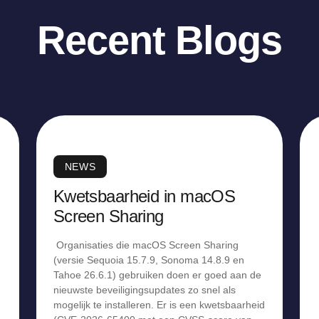
Recent Blogs
NEWS
Kwetsbaarheid in macOS
Screen Sharing
Organisaties die macOS Screen Sharing
(versie Sequoia 15.7.9, Sonoma 14.8.9 en
Tahoe 26.6.1) gebruiken doen er goed aan de
nieuwste beveiligingsupdates zo snel als
mogelijk te installeren. Er is een kwetsbaarheid