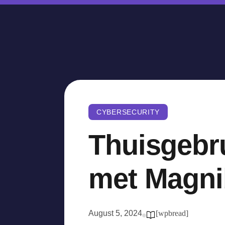
CYBERSECURITY
Thuisgebru
met Magni
August 5, 2024
[wpbread]