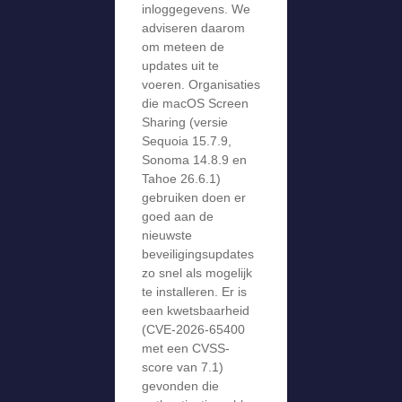
inloggegevens. We
adviseren daarom
om meteen de
updates uit te
voeren. Organisaties
die macOS Screen
Sharing (versie
Sequoia 15.7.9,
Sonoma 14.8.9 en
Tahoe 26.6.1)
gebruiken doen er
goed aan de
nieuwste
beveiligingsupdates
zo snel als mogelijk
te installeren. Er is
een kwetsbaarheid
(CVE-2026-65400
met een CVSS-
score van 7.1)
gevonden die