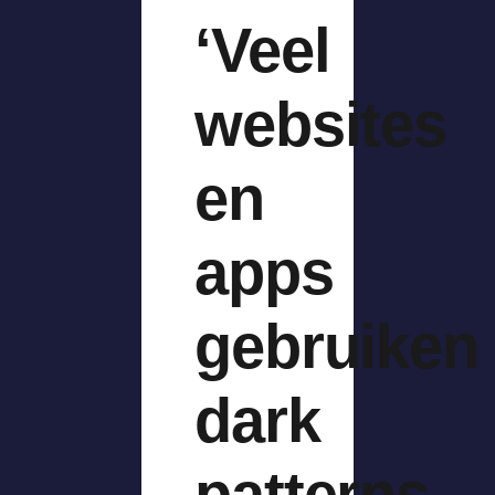
‘Veel
websites
en
apps
gebruiken
dark
patterns