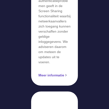
authenticatieproble
men geeft in de
Screen Sharing
functionaliteit waarbij
netwerkaanvallers
zich toegang kunnen
verschaffen zonder
geldige
inloggegevens. We
adviseren daarom
om meteen de
updates uit te
voeren.
Meer informatie