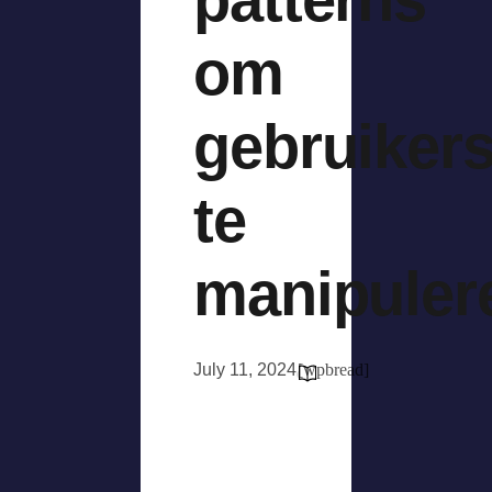
om
gebruiker
te
manipuler
July 11, 2024
[wpbread]