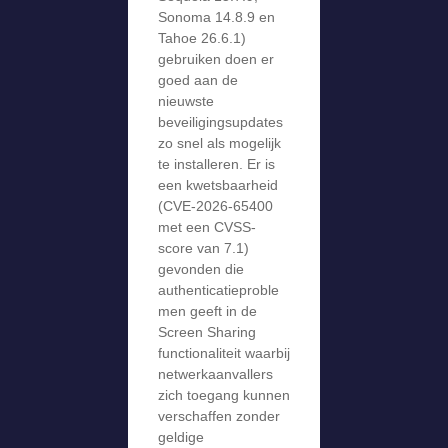
Sonoma 14.8.9 en
Tahoe 26.6.1)
gebruiken doen er
goed aan de
nieuwste
beveiligingsupdates
zo snel als mogelijk
te installeren. Er is
een kwetsbaarheid
(CVE-2026-65400
met een CVSS-
score van 7.1)
gevonden die
authenticatieproble
men geeft in de
Screen Sharing
functionaliteit waarbij
netwerkaanvallers
zich toegang kunnen
verschaffen zonder
geldige