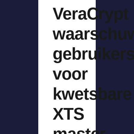
VeraCrypt
waarschu
gebruiker
voor
kwetsbare
XTS
master