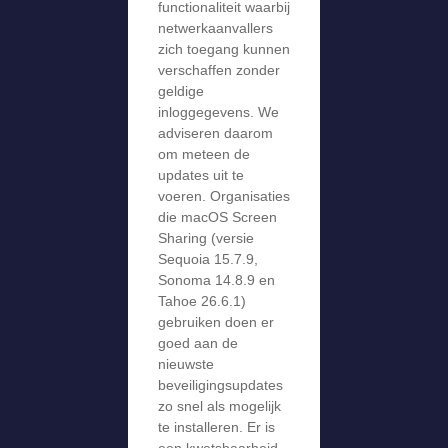
functionaliteit waarbij
netwerkaanvallers
zich toegang kunnen
verschaffen zonder
geldige
inloggegevens. We
adviseren daarom
om meteen de
updates uit te
voeren. Organisaties
die macOS Screen
Sharing (versie
Sequoia 15.7.9,
Sonoma 14.8.9 en
Tahoe 26.6.1)
gebruiken doen er
goed aan de
nieuwste
beveiligingsupdates
zo snel als mogelijk
te installeren. Er is
een kwetsbaarheid