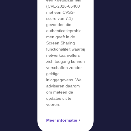
(CVE-2026-65400
met een CVSS-
score van 7.1)
gevonden die
authenticatieproble
men geeft in de
Screen Sharing
functionaliteit waarbij
netwerkaanvallers
zich toegang kunnen
verschaffen zonder
geldige
inloggegevens. We
adviseren daarom
om meteen de
updates uit te
voeren.
Meer informatie