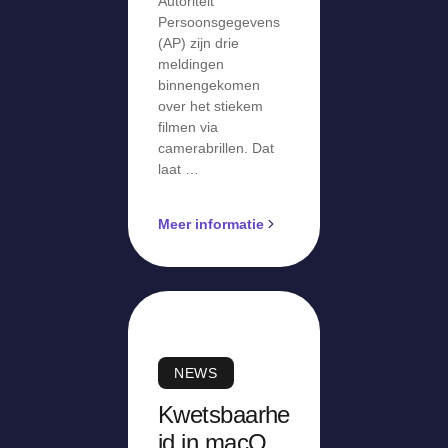
Autoriteit
Persoonsgegevens
(AP) zijn drie
meldingen
binnengekomen
over het stiekem
filmen via
camerabrillen. Dat
laat …
Meer informatie
NEWS
Kwetsbaarhe
id in macOS