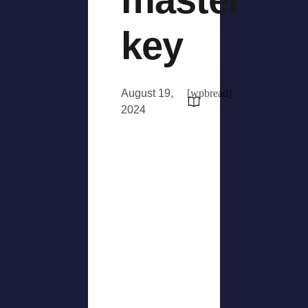
key
August 19,
[wpbread]
2024