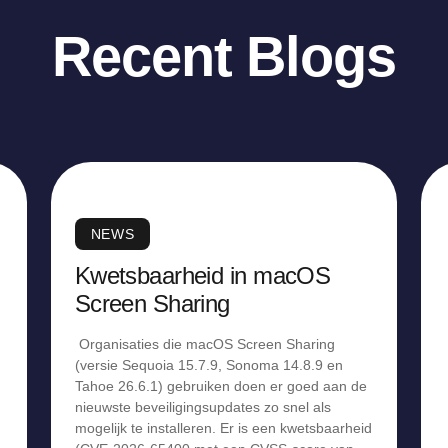
Recent Blogs
NEWS
Kwetsbaarheid in macOS
Screen Sharing
Organisaties die macOS Screen Sharing
(versie Sequoia 15.7.9, Sonoma 14.8.9 en
Tahoe 26.6.1) gebruiken doen er goed aan de
nieuwste beveiligingsupdates zo snel als
mogelijk te installeren. Er is een kwetsbaarheid