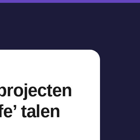
projecten
’ talen