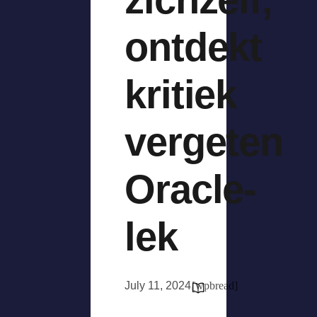
ontdekt
kritiek
vergeten
Oracle-
lek
July 11, 2024
[wpbread]