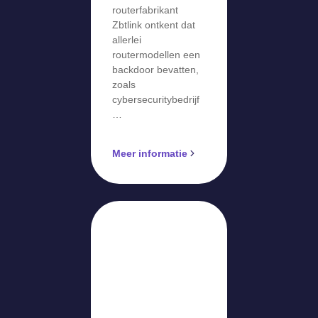
routerfabrikant
Zbtlink ontkent dat
allerlei
routermodellen een
backdoor bevatten,
zoals
cybersecuritybedrijf
…
Meer informatie