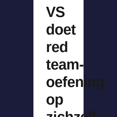
VS
doet
red
team-
oefening
op
zichzelf,