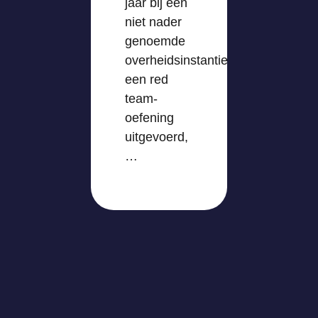
jaar bij een
niet nader
genoemde
overheidsinstantie
een red
team-
oefening
uitgevoerd,
…