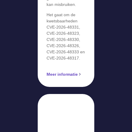
kan misbruiken.
Het gaat om de
kwetsbaarheden
CVE-2026-48331,
CVE-2026-48323,
CVE-2026-48330,
CVE-2026-48326,
CVE-2026-48333 en
CVE-2026-48317.
Meer informatie