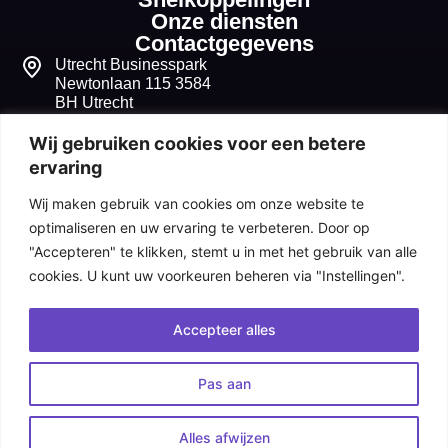
Onze diensten
Contactgegevens
Utrecht Businesspark
Newtonlaan 115 3584
BH Utrecht
+31 30 268 1099
Wij gebruiken cookies voor een betere
ervaring
info@seqvitum.nl
Wij maken gebruik van cookies om onze website te
91518210
optimaliseren en uw ervaring te verbeteren. Door op
"Accepteren" te klikken, stemt u in met het gebruik van alle
NL865680632B01
cookies. U kunt uw voorkeuren beheren via "Instellingen".
Algemene voorwaarden
Accepteer alles
Cookiebeleid
Pas aan
Privacy statement
© 2026 SeQvitum
Alles afwijzen