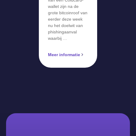
wallet zijn na de
grote bitcoinroof van
eerder deze week
nu het doelwit van
phishingaanval
waarbij …
Meer informatie