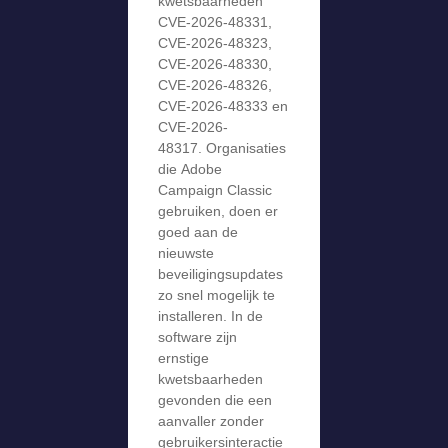
kwetsbaarheden
CVE-2026-48331,
CVE-2026-48323,
CVE-2026-48330,
CVE-2026-48326,
CVE-2026-48333 en
CVE-2026-
48317. Organisaties
die Adobe
Campaign Classic
gebruiken, doen er
goed aan de
nieuwste
beveiligingsupdates
zo snel mogelijk te
installeren. In de
software zijn
ernstige
kwetsbaarheden
gevonden die een
aanvaller zonder
gebruikersinteractie