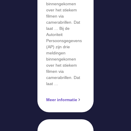
filmen via
binnengekomen
camerabril
over het stiekem
filmen via
camerabrillen. Dat
laat … Bij de
Autoriteit
Persoonsgegevens
(AP) zijn drie
meldingen
binnengekomen
over het stiekem
filmen via
camerabrillen. Dat
laat …
Meer informatie