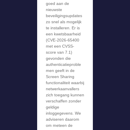
goed aan de
nieuwste
beveiligingsupdates
zo snel als mogelijk
te installeren. Er is
een kwetsbaarheid
(CVE-2026-65400
met een CVSS-
score van 7.1)
gevonden die
authenticatieproble
men geeft in de
Screen Sharing
functionaliteit waarbij
netwerkaanvallers
zich toegang kunnen
verschaffen zonder
geldige
inloggegevens. We
adviseren daarom
om meteen de