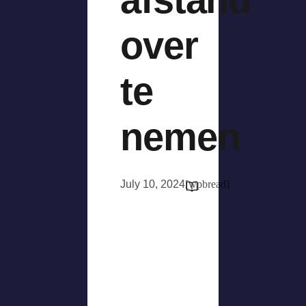
over
te
nemen
July 10, 2024
[wpbread]