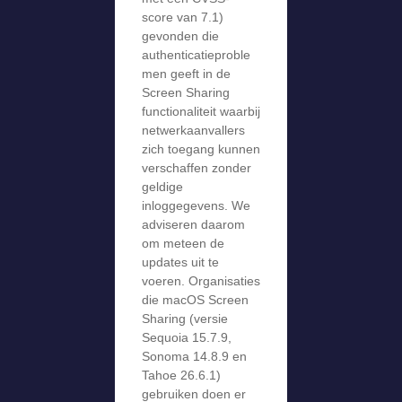
score van 7.1)
gevonden die
authenticatieproble
men geeft in de
Screen Sharing
functionaliteit waarbij
netwerkaanvallers
zich toegang kunnen
verschaffen zonder
geldige
inloggegevens. We
adviseren daarom
om meteen de
updates uit te
voeren. Organisaties
die macOS Screen
Sharing (versie
Sequoia 15.7.9,
Sonoma 14.8.9 en
Tahoe 26.6.1)
gebruiken doen er