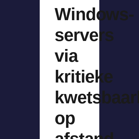
Windows-
servers
via
kritieke
kwetsbaar
op
afstand