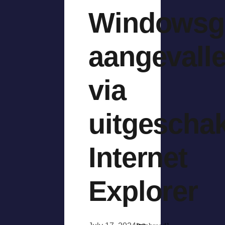
Windowsge
aangevall
via
uitgescha
Internet
Explorer