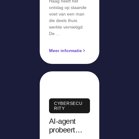
Haag heeft het
ontslag op staande
voet van een man
die deels thuis
werkte vernietigd.
De …
Meer informatie
CYBERSECU
RITY
AI-agent
probeert
tijdens test