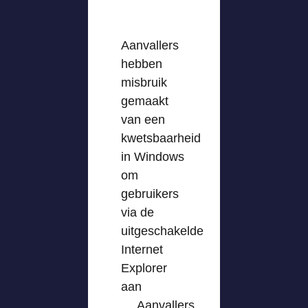
Aanvallers
hebben
misbruik
gemaakt
van een
kwetsbaarheid
in Windows
om
gebruikers
via de
uitgeschakelde
Internet
Explorer
aan
… Aanvallers