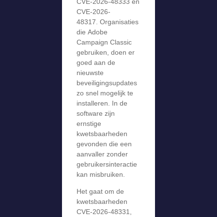
CVE-2026-48333 en
CVE-2026-
48317. Organisaties
die Adobe
Campaign Classic
gebruiken, doen er
goed aan de
nieuwste
beveiligingsupdates
zo snel mogelijk te
installeren. In de
software zijn
ernstige
kwetsbaarheden
gevonden die een
aanvaller zonder
gebruikersinteractie
kan misbruiken.
Het gaat om de
kwetsbaarheden
CVE-2026-48331,