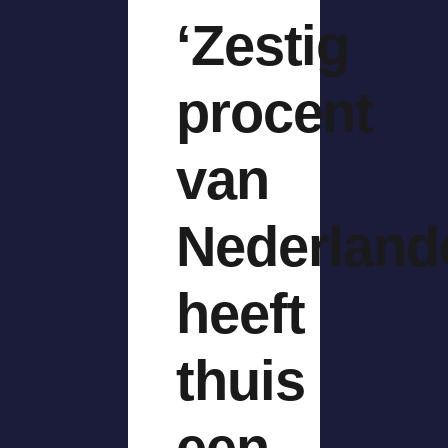
‘Zestig
procent
van
Nederland
heeft
thuis
een