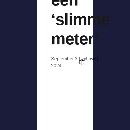
‘slimme’
meter’
September 3,
[wpbread]
2024