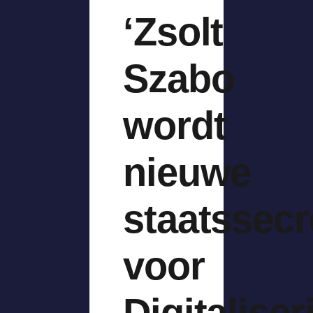
‘Zsolt
Szabo
wordt
nieuwe
staatssecr
voor
Digitaliser