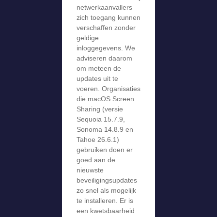
netwerkaanvallers
zich toegang kunnen
verschaffen zonder
geldige
inloggegevens. We
adviseren daarom
om meteen de
updates uit te
voeren. Organisaties
die macOS Screen
Sharing (versie
Sequoia 15.7.9,
Sonoma 14.8.9 en
Tahoe 26.6.1)
gebruiken doen er
goed aan de
nieuwste
beveiligingsupdates
zo snel als mogelijk
te installeren. Er is
een kwetsbaarheid