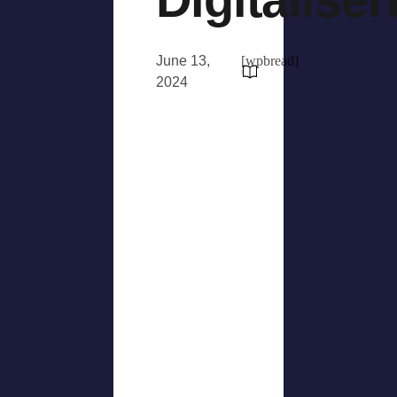
June 13,
[wpbread]
2024