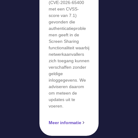
(CVE-2026-65400
met een CVSS-
score van 7.1)
gevonden die
authenticatieproble
men geeft in de
Screen Sharing
functionaliteit waarbij
netwerkaanvallers
zich toegang kunnen
verschaffen zonder
geldige
inloggegevens. We
adviseren daarom
om meteen de
updates uit te
voeren.
Meer informatie