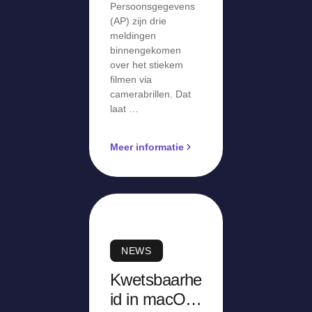
Persoonsgegevens
(AP) zijn drie
meldingen
binnengekomen
over het stiekem
filmen via
camerabrillen. Dat
laat …
Meer informatie
NEWS
Kwetsbaarhe
id in macOS